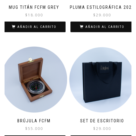
MUG TITÁN FCFM GREY
PLUMA ESTILOGRÁFICA 2026
$
18.000
$
29.000
AÑADIR AL CARRITO
AÑADIR AL CARRITO
BRÚJULA FCFM
SET DE ESCRITORIO
$
55.000
$
29.000