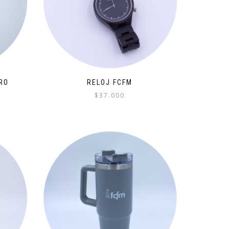
RO
RELOJ FCFM
$
37.000