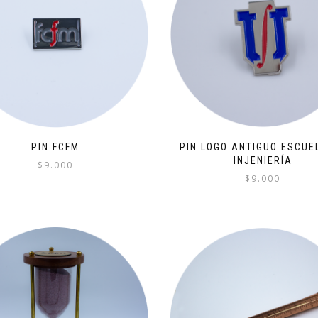
PIN FCFM
PIN LOGO ANTIGUO ESCUE
INJENIERÍA
$
9.000
$
9.000
Este
producto
tiene
múltiples
variantes.
Las