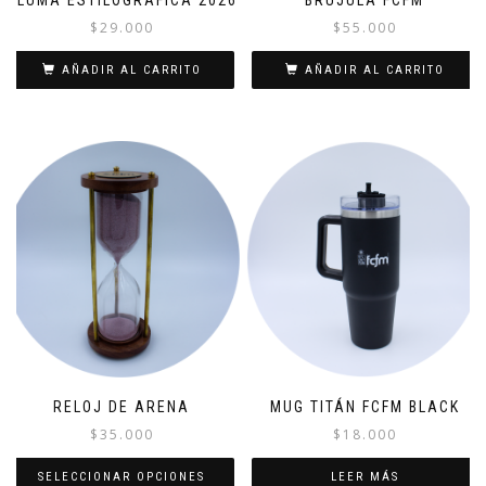
PLUMA ESTILOGRÁFICA 2026
BRÚJULA FCFM
$
29.000
$
55.000
AÑADIR AL CARRITO
AÑADIR AL CARRITO
RELOJ DE ARENA
MUG TITÁN FCFM BLACK
$
35.000
$
18.000
SELECCIONAR OPCIONES
LEER MÁS