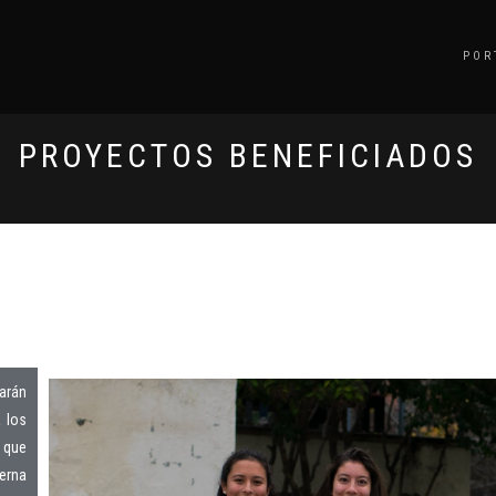
POR
PROYECTOS BENEFICIADOS
zarán
 los
 que
erna