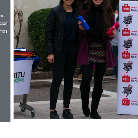
local
cción
smos